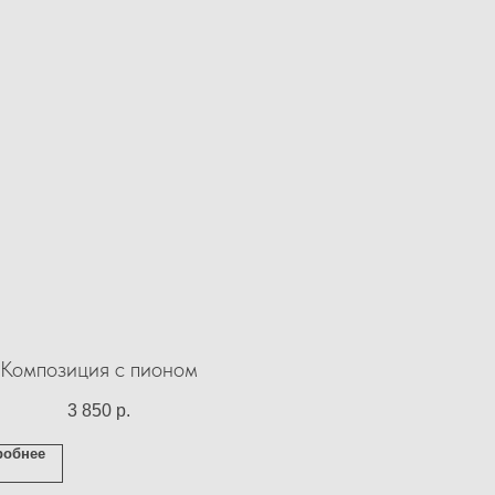
Композиция с пионом
3 850
р.
робнее