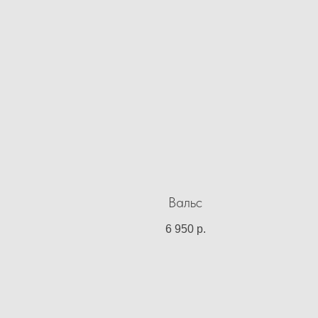
Вальс
6 950
р.